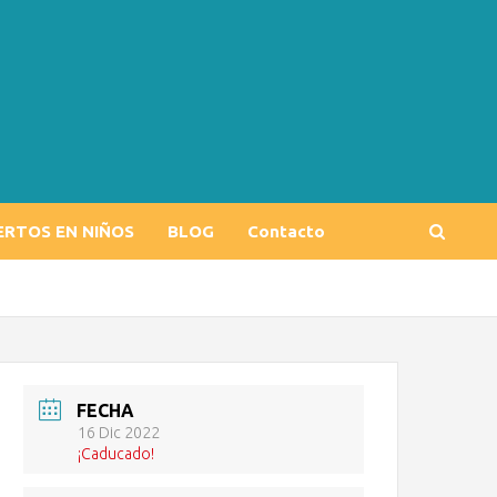
ERTOS EN NIÑOS
BLOG
Contacto
FECHA
16 Dic 2022
¡Caducado!