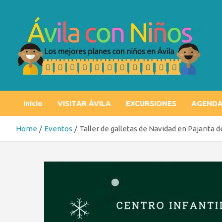
Skip
to
content
Ávila con niños
Los mejores planes con niños en Ávila
Inicio
VISITAR ÁVILA
EXCURSIONES
AGEND
Home
Eventos
Taller de galletas de Navidad en Pajarita 