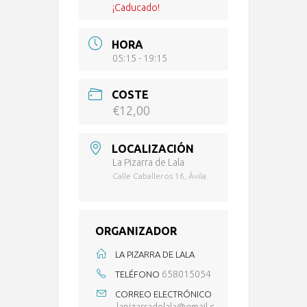
¡Caducado!
HORA
05:15 - 19:15
COSTE
€12,00
LOCALIZACIÓN
La Pizarra de Lala
Calle Caballeros 16, Ávila
ORGANIZADOR
LA PIZARRA DE LALA
658015054
TELÉFONO
CORREO ELECTRÓNICO
lapizarradelala@gmail.c