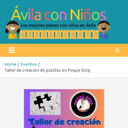
Skip
to
content
Ávila con niños
Los mejores planes con niños en Ávila
Home
Eventos
Taller de creación de puzzles en Peque Stop