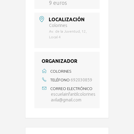
9 euros
LOCALIZACIÓN
Colorines
Av. de la Juventud, 12,
Local 4
ORGANIZADOR
COLORINES
692030859
TELÉFONO
CORREO ELECTRÓNICO
escuelainfantilcolorines
avila@gmail.com