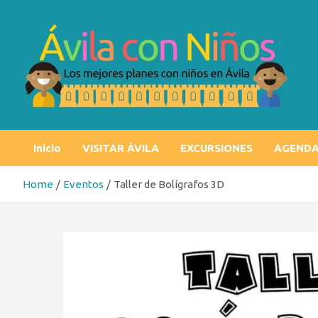
Skip
to
content
Ávila con niños
Los mejores planes con niños en Ávila
Inicio
VISITAR ÁVILA
EXCURSIONES
AGEND
Home
Eventos
Taller de Bolígrafos 3D