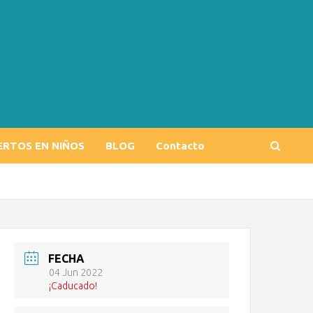
ERTOS EN NIÑOS
BLOG
Contacto
FECHA
04 Jun 2022
¡Caducado!