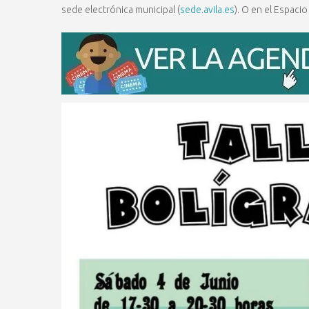
sede electrónica municipal (
sede.avila.es
). O en el Espaci