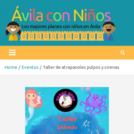
Skip
to
content
Ávila con niños
Los mejores planes con niños en Ávila
Home
Eventos
Taller de atrapasoles pulpos y sirenas