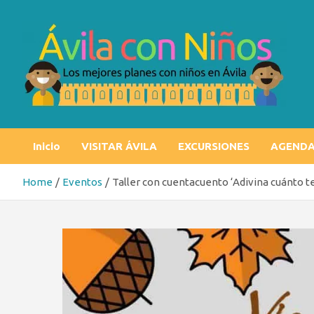
Skip
to
content
Ávila con niños
Los mejores planes con niños en Ávila
Inicio
VISITAR ÁVILA
EXCURSIONES
AGEND
Home
Eventos
Taller con cuentacuento ‘Adivina cuánto te