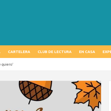
A
CARTELERA
CLUB DE LECTURA
EN CASA
EXP
 quiero’