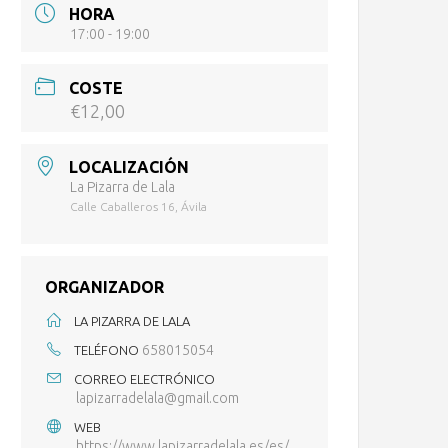
HORA
17:00 - 19:00
COSTE
€12,00
LOCALIZACIÓN
La Pizarra de Lala
Calle Caballeros 16, Ávila
ORGANIZADOR
LA PIZARRA DE LALA
658015054
TELÉFONO
CORREO ELECTRÓNICO
lapizarradelala@gmail.com
WEB
https://www.lapizarradelala.es/es/