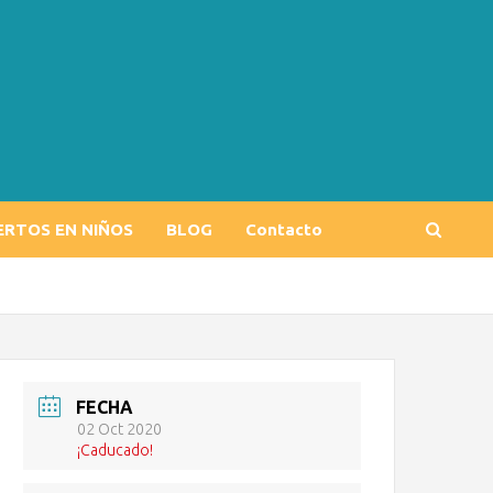
ERTOS EN NIÑOS
BLOG
Contacto
FECHA
02 Oct 2020
¡Caducado!