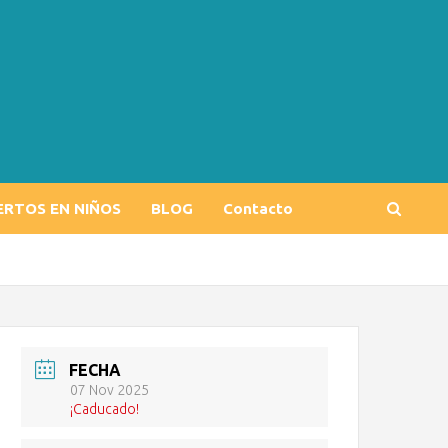
ERTOS EN NIÑOS
BLOG
Contacto
FECHA
07 Nov 2025
¡Caducado!