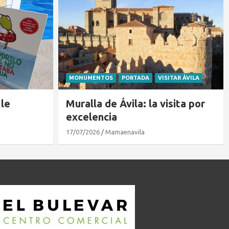
ITAR ÁVILA
BLOG
PORTADA
sita por
Cir&co Ávila 2026
03/08/2026
avilacon