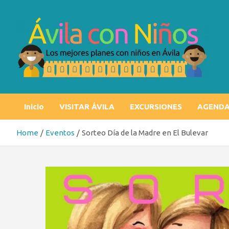
Skip
to
content
Ávila con niños
Los mejores planes con niños en Ávila
Inicio
VISITAR ÁVILA
EXCURSIONES
AGEND
Home
Eventos
Sorteo Día de la Madre en El Bulevar