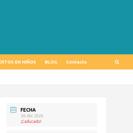
ERTOS EN NIÑOS
BLOG
Contacto
FECHA
26 Abr 2026
¡Caducado!