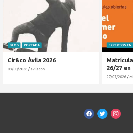
EXPERTOS EN NIÑOS
PORTADA
CLUB DE LECT
Matrículas abiertas curso
El cocodr
26/27 en Kids&Us
gustaba 
27/07/2026
Mamaenavila
21/07/2026
M
facebook
twitter
instagram