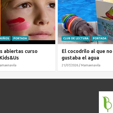
URA
PORTADA
MONUMENTOS
PORTADA
VIS
ilo al que no le
Muralla de Ávila: la vi
el agua
excelencia
amaenavila
17/07/2026
Mamaenavila