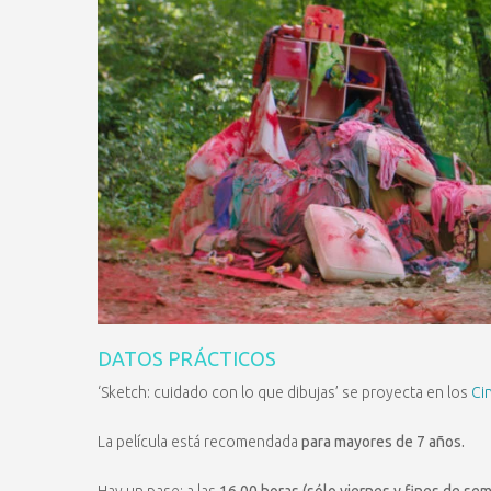
DATOS PRÁCTICOS
‘Sketch: cuidado con lo que dibujas’ se proyecta en los
Ci
La película está recomendada
para mayores de 7 años.
Hay un pase: a las
16,00 horas (sólo viernes y fines de sem