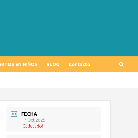
ERTOS EN NIÑOS
BLOG
Contacto
FECHA
17 Oct 2025
¡Caducado!