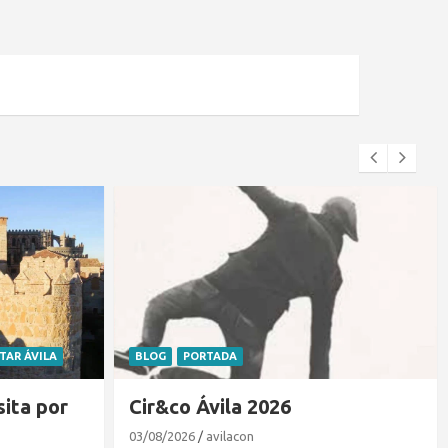
ITAR ÁVILA
BLOG
PORTADA
sita por
Cir&co Ávila 2026
03/08/2026
avilacon