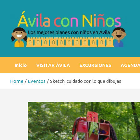
Skip
to
content
Ávila con niños
Los mejores planes con niños en Ávila
Inicio
VISITAR ÁVILA
EXCURSIONES
AGEND
Home
Eventos
Sketch: cuidado con lo que dibujas