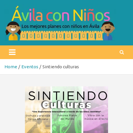
Skip
to
content
Ávila con niños
Los mejores planes con niños en Ávila
Home
Eventos
Sintiendo culturas