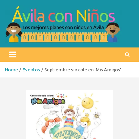
Skip
to
content
Ávila con niños
Los mejores planes con niños en Ávila
Home
Eventos
Septiembre sin cole en ‘Mis Amigos’