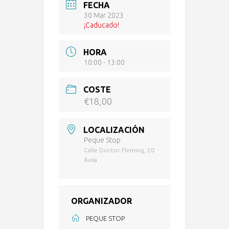
FECHA
30 Mar 2023
¡Caducado!
HORA
10:00 - 13:00
COSTE
€18,00
LOCALIZACIÓN
Peque Stop
Calle Doctor Fleming, 20
Ávila
ORGANIZADOR
PEQUE STOP