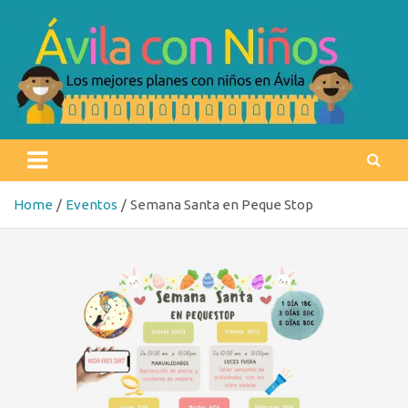
Skip
to
content
Ávila con niños
Los mejores planes con niños en Ávila
Home
Eventos
Semana Santa en Peque Stop