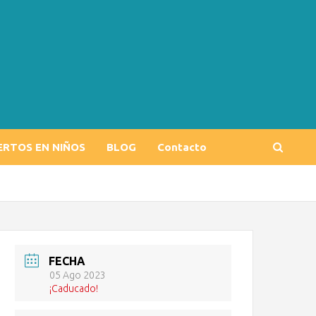
ERTOS EN NIÑOS
BLOG
Contacto
FECHA
05 Ago 2023
¡Caducado!