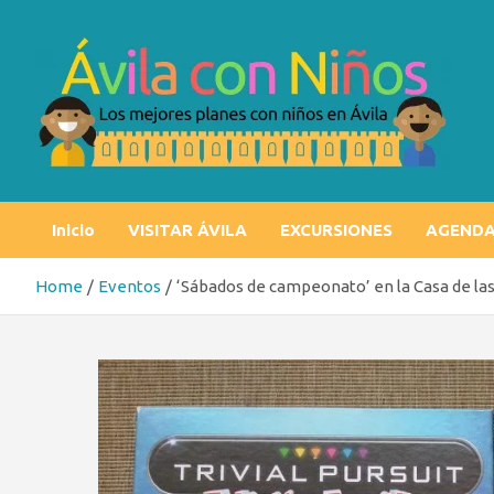
Skip
to
content
Ávila con niños
Los mejores planes con niños en Ávila
Inicio
VISITAR ÁVILA
EXCURSIONES
AGEND
Home
Eventos
‘Sábados de campeonato’ en la Casa de las