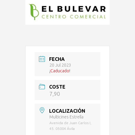
FECHA
20 Jul 2023
¡Caducado!
COSTE
7,90
LOCALIZACIÓN
Multicines Estrella
Avenida de Juan Carlos I,
45. 05004 Ávila