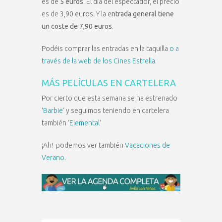
es de
5 euros
. El día del espectador, el precio
es de 3,90 euros. Y la e
ntrada general tiene
un coste de 7,90 euros.
Podéis comprar las entradas en la taquilla
o a
través de la web de los Cines Estrella.
MÁS PELÍCULAS EN CARTELERA
Por cierto que esta semana se ha estrenado
‘
Barbie
‘ y seguimos teniendo en cartelera
también ‘
Elemental
‘
¡Ah! podemos ver también
Vacaciones de
Verano
.