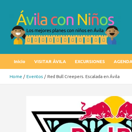
Skip
to
content
Ávila con niños
Los mejores planes con niños en Ávila
Inicio
VISITAR ÁVILA
EXCURSIONES
AGEND
Home
Eventos
Red Bull Creepers. Escalada en Ávila