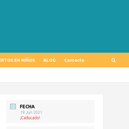
ERTOS EN NIÑOS
BLOG
Contacto
FECHA
18 Jun 2021
¡Caducado!