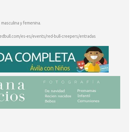
a masculina y femenina.
.redbull.com/es-es/events/red-bull-creepers/entradas