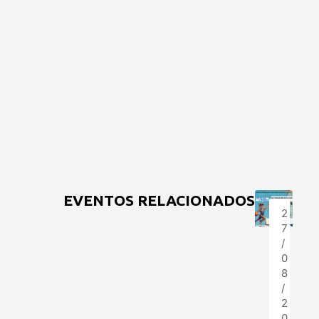
EVENTOS RELACIONADOS
2
7
/
0
8
/
2
0