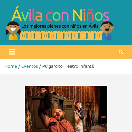
Skip
to
content
Ávila con niños
Los mejores planes con niños en Ávila
Home
Eventos
Pulgarcito. Teatro Infantil