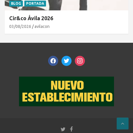
BLOG
PORTADA
Cir&co Ávila 2026
03/08/2026
avilacon
facebook
twitter
instagram