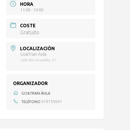
HORA
11:00 - 14:00
COSTE
Gratuito
LOCALIZACIÓN
Go&Train Ávila
Calle Río Arevalillo, 21
ORGANIZADOR
GO&TRAIN ÁVILA
619155041
TELÉFONO