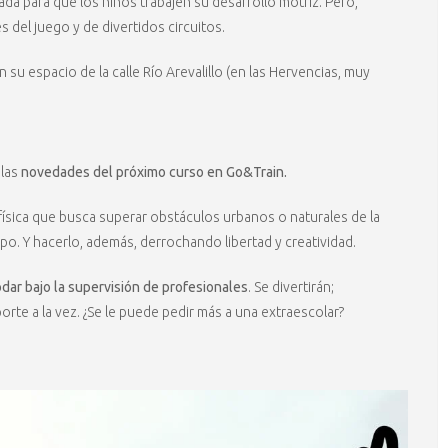
da para que los niños trabajen su desarrollo motriz. Pero,
 del juego y de divertidos circuitos.
 su espacio de la calle Río Arevalillo (en las Hervencias, muy
las
novedades del próximo curso en Go&Train.
a física que busca superar obstáculos urbanos o naturales de la
erpo. Y hacerlo, además, derrochando libertad y creatividad.
rodar bajo la supervisión de profesionales
. Se divertirán;
orte a la vez. ¿Se le puede pedir más a una extraescolar?