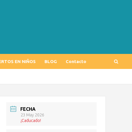
ERTOS EN NIÑOS
BLOG
Contacto
FECHA
23 May 2026
¡Caducado!