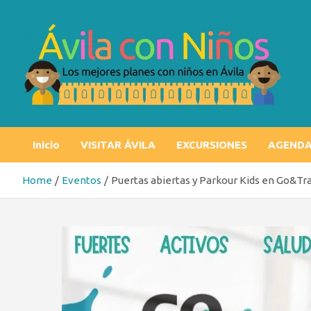
Skip
to
content
Ávila con niños
Los mejores planes con niños en Ávila
Inicio
VISITAR ÁVILA
EXCURSIONES
AGEND
Home
Eventos
Puertas abiertas y Parkour Kids en Go&Tr