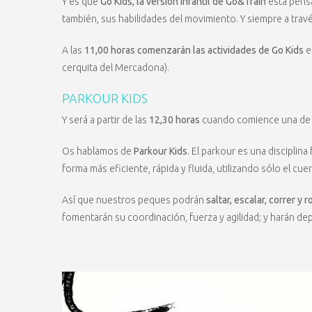
Y es que
Go Kids, la versión infan
til de Go&Train
está pensa
también, sus habilidades del movimiento. Y siempre a través
A las
11,00 horas comenzarán las actividades
de Go Kids
en
cerquita del Mercadona).
PARKOUR KIDS
Y será a partir de las
12,30 horas
cuando comience una de 
Os hablamos de
Parkour Kids
. El parkour es una disciplin
forma más eficiente, rápida y fluida, utilizando sólo el cu
Así que nuestros peques podrán
saltar, escalar, correr y 
fomentarán su coordinación, fuerza y agilidad; y harán dep