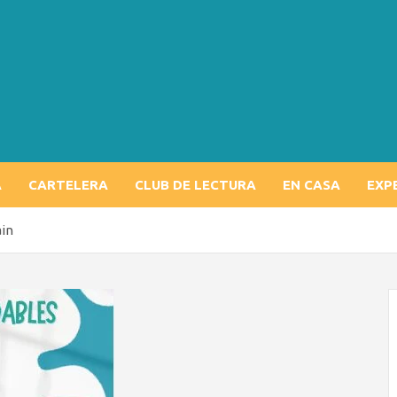
A
CARTELERA
CLUB DE LECTURA
EN CASA
EXP
ain