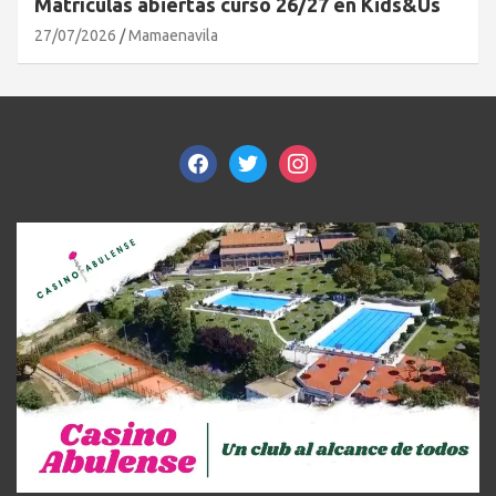
Matrículas abiertas curso 26/27 en Kids&Us
27/07/2026
Mamaenavila
facebook
twitter
instagram