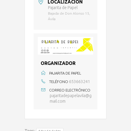
LOCALIZACIÓN
Pajarita de Papel
Bajada de Don Alonso 15,
Ávila
ORGANIZADOR
PAJARITA DE PAPEL
653663241
TELÉFONO
CORREO ELECTRÓNICO
pajaritadepapelavila@g
mail.com
Tags:
,