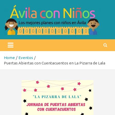
Skip
to
content
Ávila con niños
Los mejores planes con niños en Ávila
Home
Eventos
Puertas Abiertas con Cuentacuentos en La Pizarra de Lala