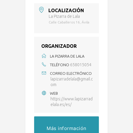
LOCALIZACIÓN
La Pizarra de Lala
Calle Caballeros 16, Ávila
ORGANIZADOR
LA PIZARRA DE LALA
658015054
TELÉFONO
CORREO ELECTRÓNICO
lapizarradelala@gmail.c
om
WEB
https://www.lapizarrad
elala.es/es/
Más información