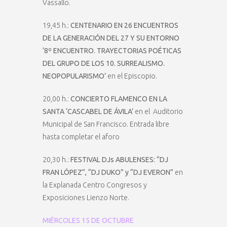
Vassallo.
19,45 h.:
CENTENARIO EN 26 ENCUENTROS
DE LA GENERACIÓN DEL 27 Y SU ENTORNO
‘8º ENCUENTRO. TRAYECTORIAS POÉTICAS
DEL GRUPO DE LOS 10. SURREALISMO.
NEOPOPULARISMO’
en el Episcopio.
20,00 h.:
CONCIERTO FLAMENCO EN LA
SANTA ‘CASCABEL DE ÁVILA’
en el Auditorio
Municipal de San Francisco. Entrada libre
hasta completar el aforo
20,30 h.:
FESTIVAL DJs ABULENSES: “DJ
FRAN LÓPEZ”, “DJ DUKO” y “DJ EVERON”
en
la Explanada Centro Congresos y
Exposiciones Lienzo Norte.
MIÉRCOLES 15 DE OCTUBRE