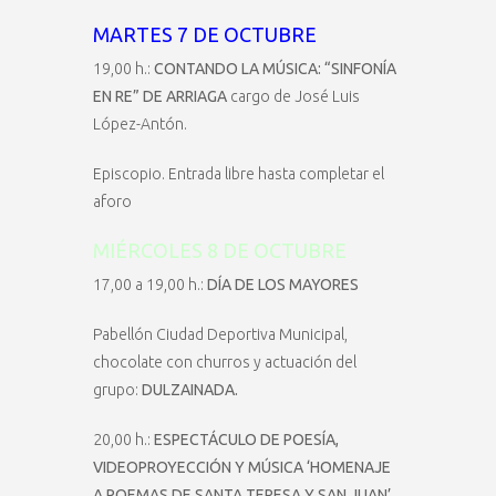
MARTES 7 DE OCTUBRE
19,00 h.:
CONTANDO LA MÚSICA: “SINFONÍA
EN RE” DE ARRIAGA
cargo de José Luis
López-Antón.
Episcopio. Entrada libre hasta completar el
aforo
MIÉRCOLES 8 DE OCTUBRE
17,00 a 19,00 h.:
DÍA DE LOS MAYORES
Pabellón Ciudad Deportiva Municipal,
chocolate con churros y actuación del
grupo:
DULZAINADA.
20,00 h.:
ESPECTÁCULO DE POESÍA,
VIDEOPROYECCIÓN Y MÚSICA ‘HOMENAJE
A POEMAS DE SANTA TERESA Y SAN JUAN’,