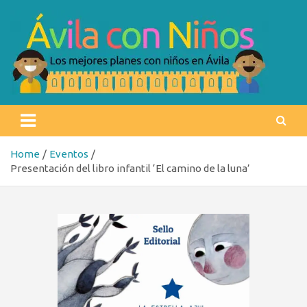
Skip
to
content
Ávila con niños
Los mejores planes con niños en Ávila
Home
Eventos
Presentación del libro infantil ‘El camino de la luna’