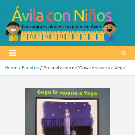
Skip
to
content
Ávila con niños
Los mejores planes con niños en Ávila
Home
Eventos
Presentación de ‘Goya le susurra a Vega’