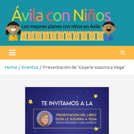
Skip
to
content
Ávila con niños
Los mejores planes con niños en Ávila
Home
Eventos
Presentación de ‘Goya le susurra a Vega’