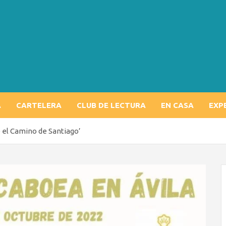
A
CARTELERA
CLUB DE LECTURA
EN CASA
EXP
 el Camino de Santiago’