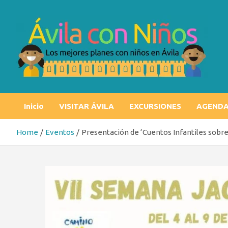
Skip
to
content
Ávila con niños
Los mejores planes con niños en Ávila
Inicio
VISITAR ÁVILA
EXCURSIONES
AGEND
Home
Eventos
Presentación de ‘Cuentos Infantiles sobre