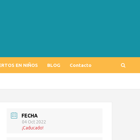
ERTOS EN NIÑOS
BLOG
Contacto
FECHA
04 Oct 2022
¡Caducado!