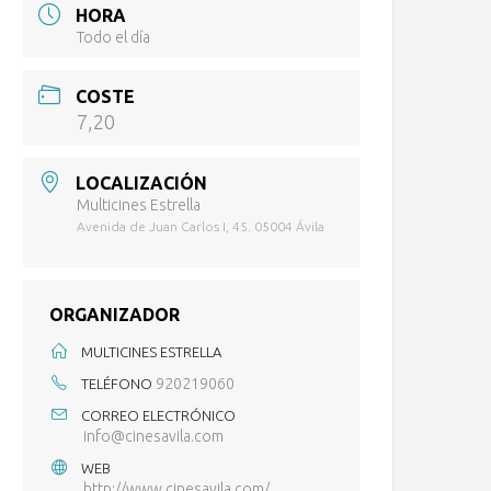
HORA
Todo el día
COSTE
7,20
LOCALIZACIÓN
Multicines Estrella
Avenida de Juan Carlos I, 45. 05004 Ávila
ORGANIZADOR
MULTICINES ESTRELLA
920219060
TELÉFONO
CORREO ELECTRÓNICO
info@cinesavila.com
WEB
http://www.cinesavila.com/