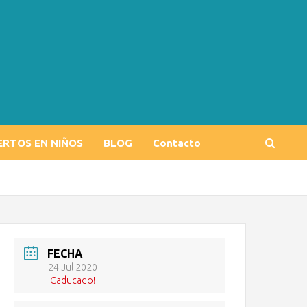
ERTOS EN NIÑOS
BLOG
Contacto
FECHA
24 Jul 2020
¡Caducado!