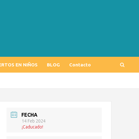
ERTOS EN NIÑOS
BLOG
Contacto
FECHA
14 Feb 2024
¡Caducado!