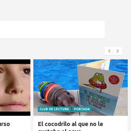
BLOG
PORTADA
 le
Dónde ver el eclipse en Ávila