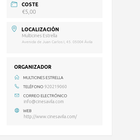
COSTE
€5,00
LOCALIZACIÓN
Multicines Estrella
Avenida de Juan Carlos I, 45. 05004 Ávila
ORGANIZADOR
MULTICINES ESTRELLA
920219060
TELÉFONO
CORREO ELECTRÓNICO
info@cinesavila.com
WEB
http://www.cinesavila.com/