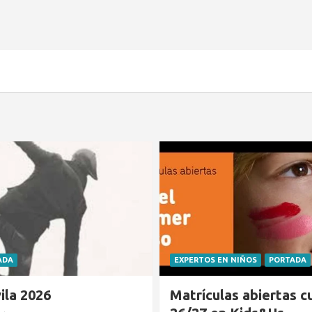
 NIÑOS
PORTADA
CLUB DE LECTURA
PORTADA
s abiertas curso
El cocodrilo al que no