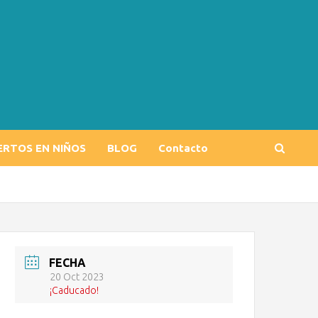
ERTOS EN NIÑOS
BLOG
Contacto
FECHA
20 Oct 2023
¡Caducado!