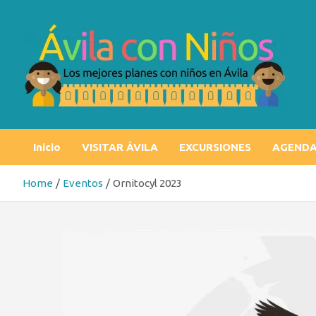
Skip
to
content
Ávila con niños
Los mejores planes con niños en Ávila
Inicio
VISITAR ÁVILA
EXCURSIONES
AGEND
Home
Eventos
Ornitocyl 2023