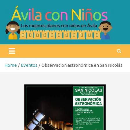
Skip
to
content
Ávila con niños
Los mejores planes con niños en Ávila
Home
Eventos
Observación astronómica en San Nicolás