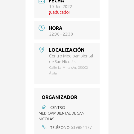
FECHA
10 Jun 2022
¡Caducado!
HORA
22:30 - 22:30
LOCALIZACIÓN
Centro Medioambiental
de San Nicolás
Calle La Mina s/n, 05002
Ávila
ORGANIZADOR
CENTRO
MEDIOAMBIENTAL DE SAN
NICOLÁS
639884177
TELÉFONO