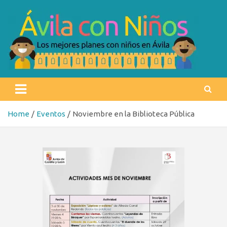
Skip
to
content
Ávila con niños
Los mejores planes con niños en Ávila
Home
Eventos
Noviembre en la Biblioteca Pública