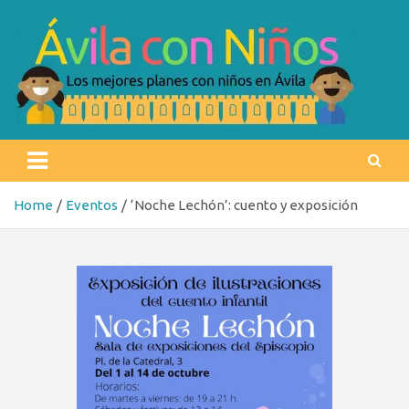
Skip
to
content
Ávila con niños
Los mejores planes con niños en Ávila
Home
Eventos
‘Noche Lechón’: cuento y exposición