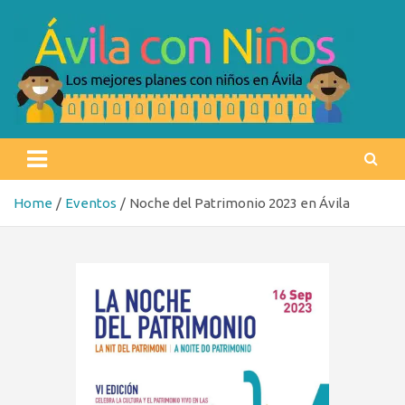
Skip
to
content
Ávila con niños
Los mejores planes con niños en Ávila
Home
Eventos
Noche del Patrimonio 2023 en Ávila