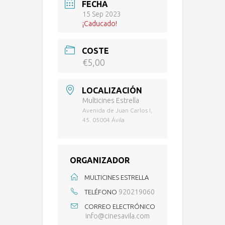
FECHA
15 Sep 2023
¡Caducado!
COSTE
€5,00
LOCALIZACIÓN
Multicines Estrella
Avenida de Juan Carlos I,
45. 05004 Ávila
ORGANIZADOR
MULTICINES ESTRELLA
920219060
TELÉFONO
CORREO ELECTRÓNICO
info@cinesavila.com