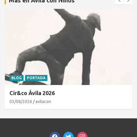
Más en Ávila con Niños
BLOG
PORTADA
Cir&co Ávila 2026
03/08/2026
avilacon
facebook
twitter
instagram