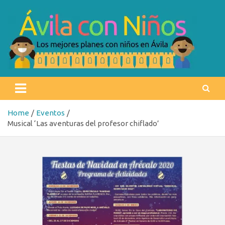
Skip
to
content
Ávila con niños
Los mejores planes con niños en Ávila
Home
Eventos
Musical ‘Las aventuras del profesor chiflado’