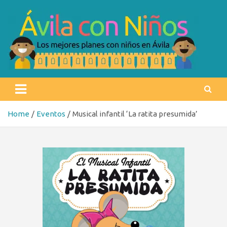
Skip
to
content
Ávila con niños
Los mejores planes con niños en Ávila
Home
Eventos
Musical infantil ‘La ratita presumida’