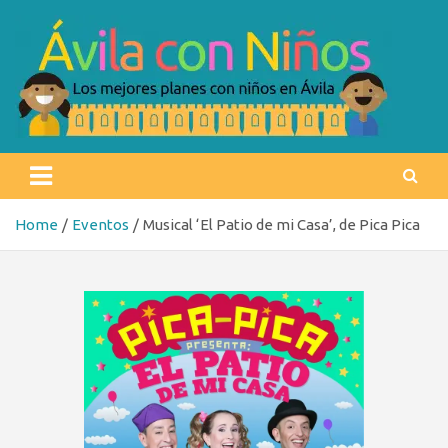
Skip
to
content
Ávila con niños
Los mejores planes con niños en Ávila
Home
Eventos
Musical ‘El Patio de mi Casa’, de Pica Pica