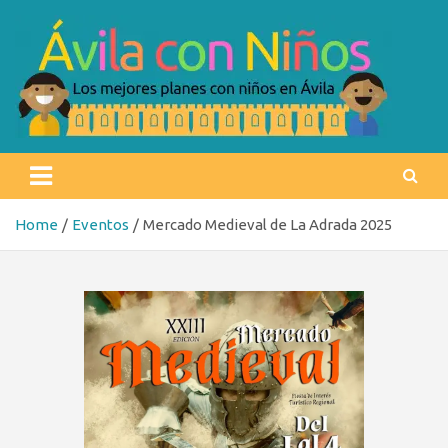
Skip
to
content
Ávila con niños
Los mejores planes con niños en Ávila
Home
Eventos
Mercado Medieval de La Adrada 2025