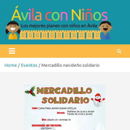
Skip
to
content
Ávila con niños
Los mejores planes con niños en Ávila
Home
Eventos
Mercadillo navideño solidario