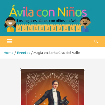
Skip
to
content
Ávila con niños
Los mejores planes con niños en Ávila
Home
Eventos
Magia en Santa Cruz del Valle