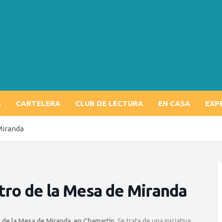
A
CARTELERA
CLUB DE LECTURA
EN CASA
EXP
Miranda
tro de la Mesa de Miranda
 de la Mesa de Miranda, en Chamartín
. Se trata de una iniciativa