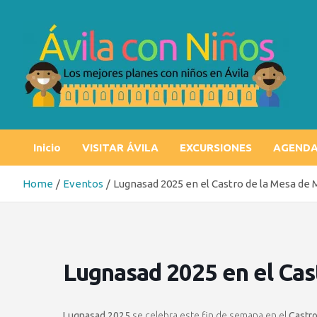
Skip
to
content
Ávila con niños
Los mejores planes con niños en Ávila
Inicio
VISITAR ÁVILA
EXCURSIONES
AGEND
Home
Eventos
Lugnasad 2025 en el Castro de la Mesa de 
Lugnasad 2025 en el Cas
Lugnasad 2025
se celebra este fin de semana en el
Castro