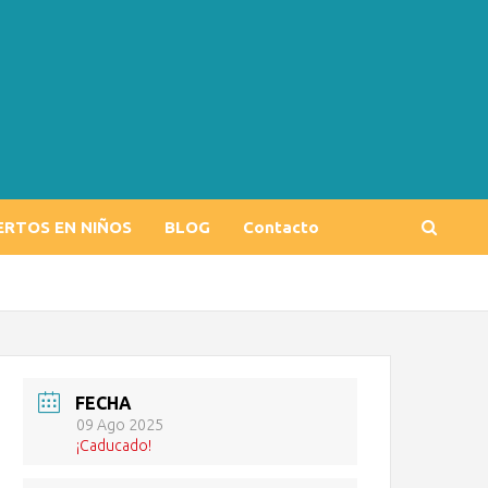
ERTOS EN NIÑOS
BLOG
Contacto
FECHA
09 Ago 2025
¡Caducado!