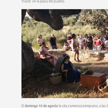
Traste’ en la plaza del pueblo.
El
domingo 10 de agosto
la cita comienza temprano, a las 9