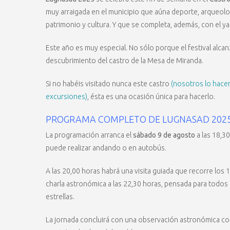
muy arraigada en el municipio que aúna deporte, arqueolog
patrimonio y cultura. Y que se completa, además, con el y
Este año es muy especial. No sólo porque el festival alca
descubrimiento del castro de la Mesa de Miranda.
Si no habéis visitado nunca este castro
(nosotros lo hace
excursiones)
, ésta es una ocasión única para hacerlo.
PROGRAMA COMPLETO DE LUGNASAD 202
La programación arranca el
sábado 9 de agosto
a las 18,30
puede realizar andando o en autobús.
A las 20,00 horas habrá una visita guiada que recorre los
charla astronómica a las 22,30 horas, pensada para todos l
estrellas.
La jornada concluirá con una observación astronómica con 