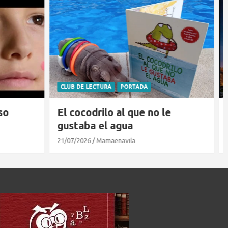
BLOG
PORTADA
 le
Dónde ver el eclipse en Ávila
07/08/2026
Mamaenavila