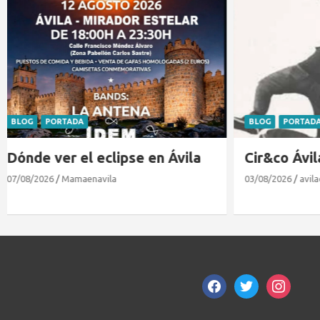
BLOG
PORTADA
EXPERTOS EN
Cir&co Ávila 2026
Matrícula
26/27 en
03/08/2026
avilacon
27/07/2026
M
facebook
twitter
instagram