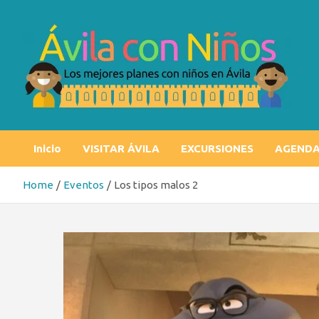
Skip
to
content
Ávila con niños
Los mejores planes con niños en Ávila
Inicio
VISITAR ÁVILA
EXCURSIONES
AGEND
Home
Eventos
Los tipos malos 2