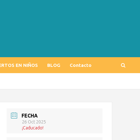
ERTOS EN NIÑOS
BLOG
Contacto
FECHA
26 Oct 2025
¡Caducado!