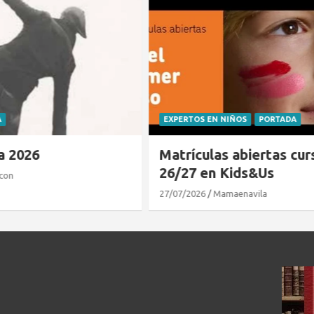
 NIÑOS
PORTADA
CLUB DE LECTURA
PORTADA
s abiertas curso
El cocodrilo al que no
 Kids&Us
gustaba el agua
amaenavila
21/07/2026
Mamaenavila