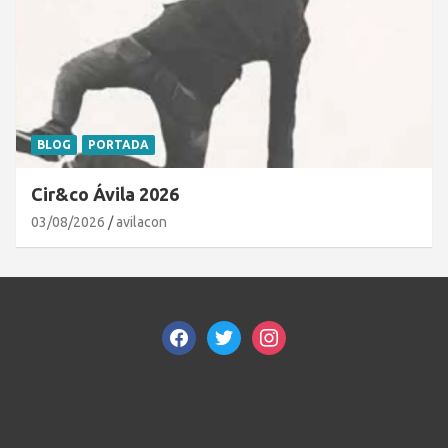
BLOG
PORTADA
Cir&co Ávila 2026
03/08/2026
avilacon
facebook
twitter
instagram