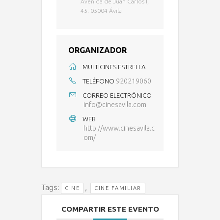
Avenida de Juan Carlos I,
45. 05004 Ávila
ORGANIZADOR
MULTICINES ESTRELLA
920219060
TELÉFONO
CORREO ELECTRÓNICO
info@cinesavila.com
WEB
http://www.cinesavila.c
om/
Tags:
,
CINE
CINE FAMILIAR
COMPARTIR ESTE EVENTO