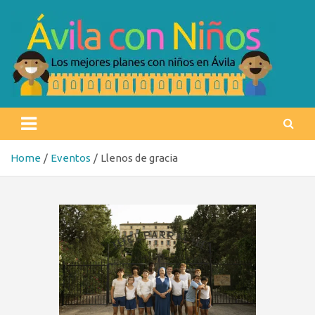
Skip
to
content
Ávila con niños
Los mejores planes con niños en Ávila
Home
Eventos
Llenos de gracia