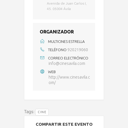
Avenida de Juan Carlos I,
45. 05004 Ávila
ORGANIZADOR
MULTICINES ESTRELLA
920219060
TELÉFONO
CORREO ELECTRÓNICO
info@cinesavila.com
WEB
http://www.cinesavila.c
om/
Tags:
CINE
COMPARTIR ESTE EVENTO