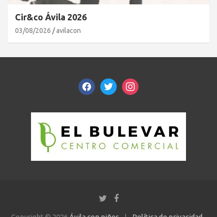
Cir&co Ávila 2026
03/08/2026
avilacon
facebook
twitter
instagram
Copyright © 2026
Ávila con niños
Política de privacidad