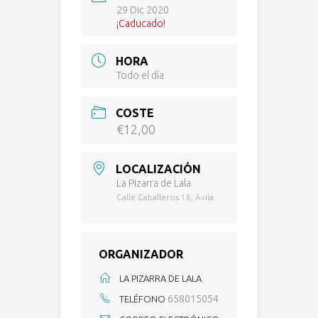
29 Dic 2020
¡Caducado!
HORA
Todo el día
COSTE
€12,00
LOCALIZACIÓN
La Pizarra de Lala
Calle Caballeros 16, Ávila
ORGANIZADOR
LA PIZARRA DE LALA
658015054
TELÉFONO