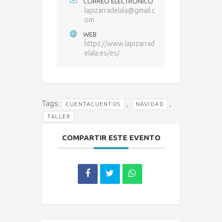
CORREO ELECTRÓNICO
lapizarradelala@gmail.c
om
WEB
https://www.lapizarrad
elala.es/es/
Tags:
,
,
CUENTACUENTOS
NAVIDAD
TALLER
COMPARTIR ESTE EVENTO