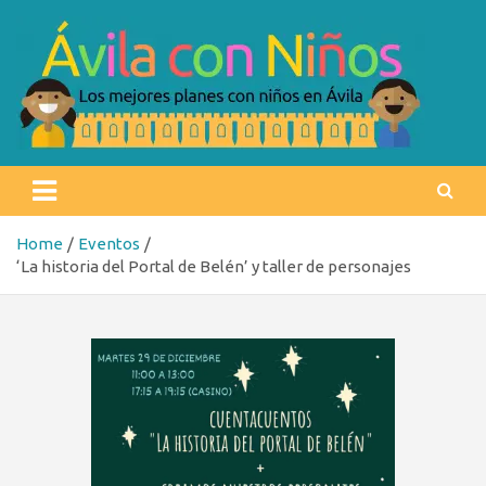
Skip
to
content
Ávila con niños
Los mejores planes con niños en Ávila
Home
Eventos
‘La historia del Portal de Belén’ y taller de personajes