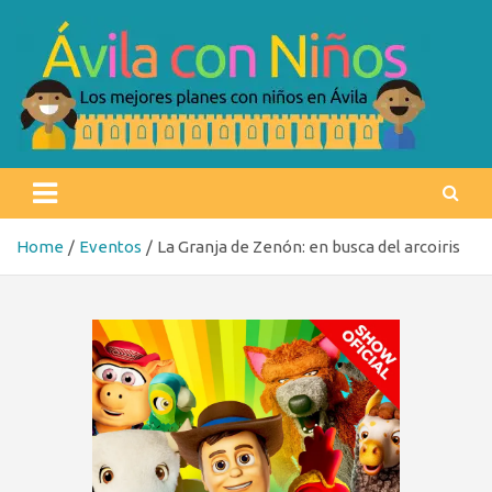
Skip
to
content
Ávila con niños
Los mejores planes con niños en Ávila
Home
Eventos
La Granja de Zenón: en busca del arcoiris