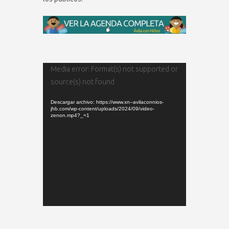
Reproductor
Media error: Format(s) not supported or
de
source(s) not found
vídeo
Descargar archivo: https://www.xn--avilaconnios-
jhb.com/wp-content/uploads/2024/09/video-
zenon.mp4?_=1