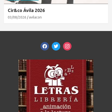
Cir&co Ávila 2026
03/08/2026
avilacon
facebook
twitter
instagram