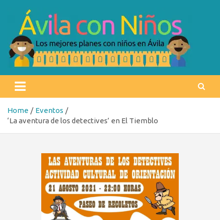
Skip
to
content
Ávila con niños
Los mejores planes con niños en Ávila
Home
Eventos
‘La aventura de los detectives’ en El Tiemblo