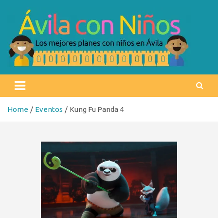
Skip
to
content
Ávila con niños
Los mejores planes con niños en Ávila
Home
Eventos
Kung Fu Panda 4