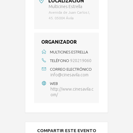
LOCALIZACIÓN
Multicines Estrella
Avenida de Juan Carlos I,
45. 05004 Ávila
ORGANIZADOR
MULTICINES ESTRELLA
920219060
TELÉFONO
CORREO ELECTRÓNICO
info@cinesavila.com
WEB
http://www.cinesavila.c
om/
COMPARTIR ESTE EVENTO