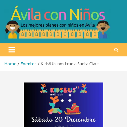
Skip
to
content
Ávila con niños
Los mejores planes con niños en Ávila
Home
Eventos
Kids&Us nos trae a Santa Claus