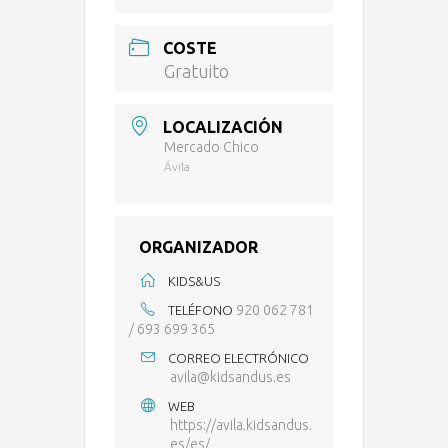
COSTE
Gratuito
LOCALIZACIÓN
Mercado Chico
Ávila
ORGANIZADOR
KIDS&US
920 062 781
TELÉFONO
/ 693 699 365
CORREO ELECTRÓNICO
avila@kidsandus.es
WEB
https://avila.kidsandus.
es/es/