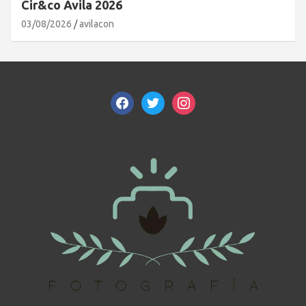
Cir&co Ávila 2026
03/08/2026
avilacon
facebook
twitter
instagram